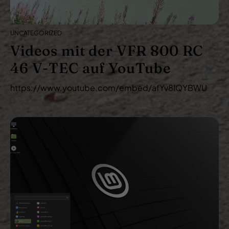
g
a
t
UNCATEGORIZED
i
Videos mit der VFR 800 RC
o
46 V-TEC auf YouTube
n
https://www.youtube.com/embed/afYv8IQYBWU