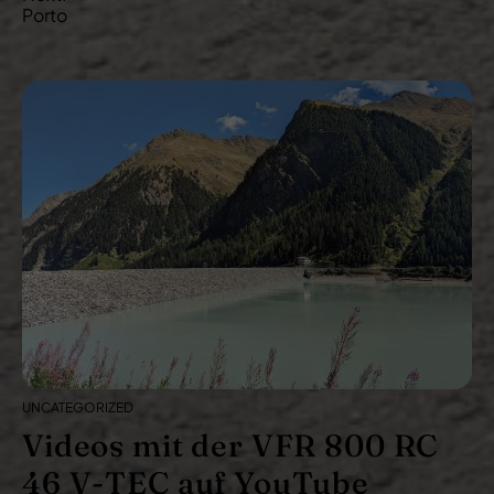
i
Porto
t
r
a
g
s
n
a
v
i
g
a
t
UNCATEGORIZED
i
Videos mit der VFR 800 RC
o
n
46 V-TEC auf YouTube